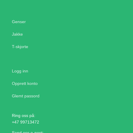
Genser
Jakke
T-skjorte
Logg inn
Opprett konto
Glemt passord
Ring oss på:
+47 99713472
Send oss e-post: