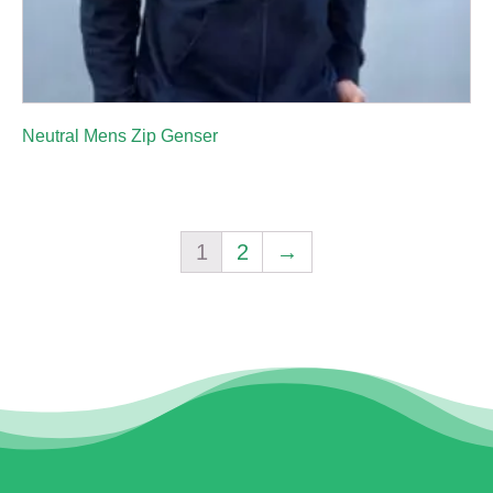
Neutral Mens Zip Genser
1
2
→