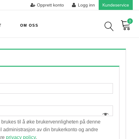
Opprett konto
Logg inn
Kundeservice
0
T
OM OSS
brukes til å øke brukervennligheten på denne
 til administrasjon av din brukerkonto og andre
åre
privacy policy
.