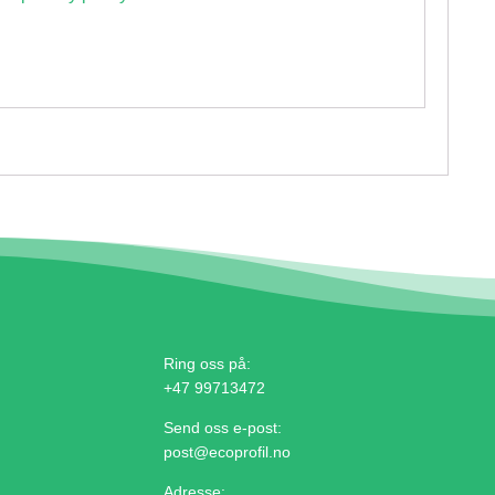
Ring oss på:
+47 99713472
Send oss e-post:
post@ecoprofil.no
Adresse: