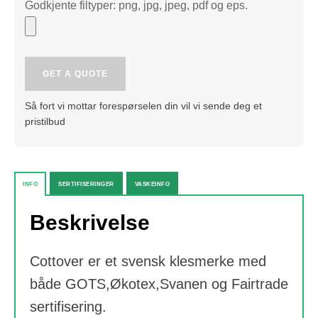
Godkjente filtyper: png, jpg, jpeg, pdf og eps.
Cottover
GET A QUOTE
Twill
Comfort
Så fort vi mottar forespørselen din vil vi sende deg et
Man
pristilbud
quantity
INFO
SERTIFISERINGER
VASKEINFO
Beskrivelse
Cottover er et svensk klesmerke med
både GOTS,Økotex,Svanen og Fairtrade
sertifisering.