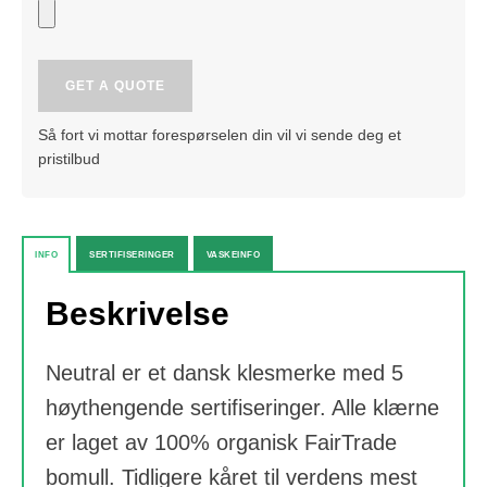
Neutral
GET A QUOTE
Mens
Zip
Så fort vi mottar forespørselen din vil vi sende deg et
Genser
pristilbud
quantity
INFO
SERTIFISERINGER
VASKEINFO
Beskrivelse
Neutral er et dansk klesmerke med 5
høythengende sertifiseringer. Alle klærne
er laget av 100% organisk FairTrade
bomull. Tidligere kåret til verdens mest