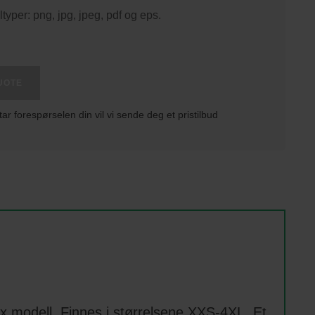
ltyper: png, jpg, jpeg, pdf og eps.
UOTE
tar forespørselen din vil vi sende deg et pristilbud
 modell. Finnes i størrelsene XXS-4XL. Et