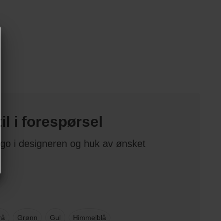
il i forespørsel
logo i designeren og huk av ønsket
rå
Grønn
Gul
Himmelblå