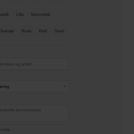
eblå
Lilla
Marineblå
Oransje
Rosa
Rød
Svart
lering
r trykk