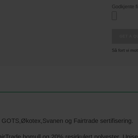
Godkjente fi
Cottover
GET A Q
Crew
Neck
Så fort vi mot
Unisex
quantity
 GOTS,Økotex,Svanen og Fairtrade sertifisering.
Trade bomull og 20% resirkulert polyester. Unisex