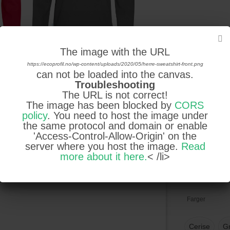
The image with the URL
The image with the URL
https://ecoprofil.no/wp-content/uploads/2020/05/herre-sweatshirt-front.png
https://ecoprofil.no/wp-content/uploads/2020/05/herre-sweatshirt-front.png
can not be loaded into the canvas.
can not be loaded into the canvas.
Troubleshooting
Troubleshooting
The URL is not correct!
The URL is not correct!
The image has been blocked by
The image has been blocked by
CORS
CORS
policy
policy
. You need to host the image under
. You need to host the image under
Legg t
the same protocol and domain or enable
the same protocol and domain or enable
'Access-Control-Allow-Origin' on the
'Access-Control-Allow-Origin' on the
server where you host the image.
server where you host the image.
Read
Read
Legg til 
more about it here.
more about it here.
< /li>
< /li>
IMAGES
farge.
Farger
Cerise
G