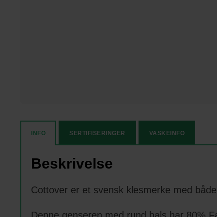
INFO
SERTIFISERINGER
VASKEINFO
Beskrivelse
Cottover er et svensk klesmerke med både
Denne genseren med rund hals har 80% Fair